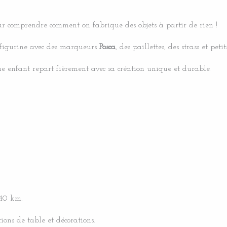
r comprendre comment on fabrique des objets à partir de rien !
figurine avec des marqueurs
Posca
, des paillettes, des strass et petit
e enfant repart fièrement avec sa création unique et durable.
 40 km.
tions de table et décorations.