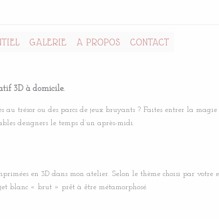
TIEL
GALERIE
A PROPOS
CONTACT
atif 3D à domicile.
s au trésor ou des parcs de jeux bruyants ? Faites entrer la magie 
ables designers le temps d’un après-midi.
imprimées en 3D dans mon atelier. Selon le thème choisi par votre e
jet blanc « brut » prêt à être métamorphosé.