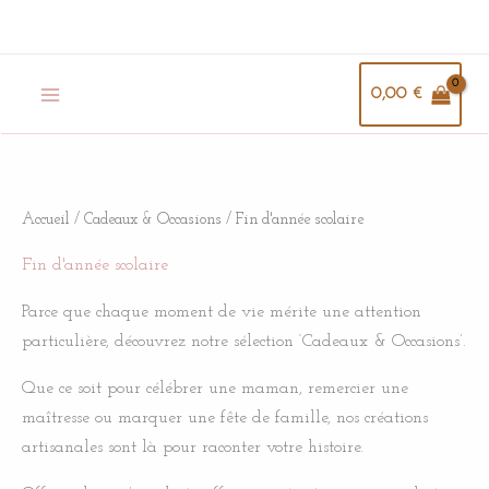
Trié
Aller
P
P
du
au
plus
r
r
récent
contenu
au
i
i
0,00
€
plus
ancien
x
x
m
m
i
a
Accueil
/
Cadeaux & Occasions
/ Fin d'année scolaire
n
x
Fin d'année scolaire
Parce que chaque moment de vie mérite une attention
particulière, découvrez notre sélection ‘Cadeaux & Occasions’.
Que ce soit pour célébrer une maman, remercier une
maîtresse ou marquer une fête de famille, nos créations
artisanales sont là pour raconter votre histoire.