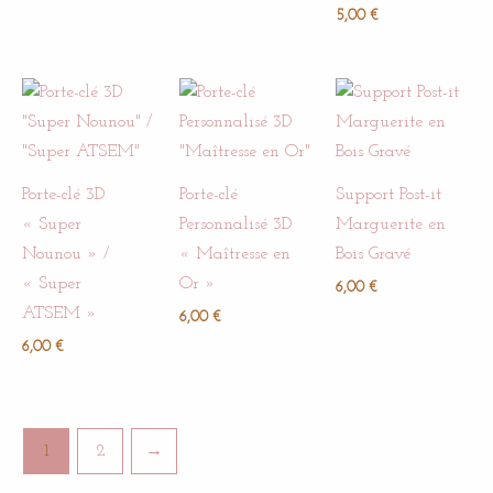
5,00
€
Porte-clé 3D
Porte-clé
Support Post-it
« Super
Personnalisé 3D
Marguerite en
Nounou » /
« Maîtresse en
Bois Gravé
« Super
Or »
6,00
€
ATSEM »
6,00
€
6,00
€
1
2
→