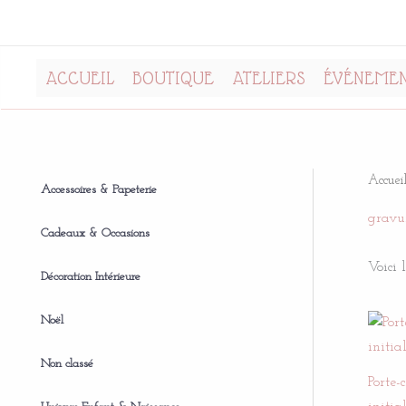
Aller
P
P
au
r
r
contenu
i
i
ACCUEIL
BOUTIQUE
ATELIERS
ÉVÉNEMEN
x
x
m
m
i
a
Accuei
Accessoires & Papeterie
n
x
gravu
Cadeaux & Occasions
Voici 
Décoration Intérieure
Noël
Non classé
Porte-