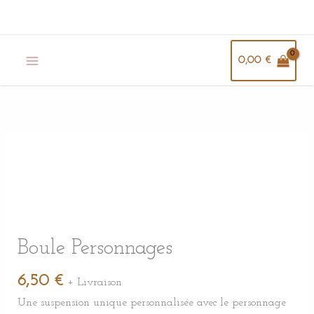
Aller
au
contenu
0,00
€
quantité
de
Boule
Personnages
Boule Personnages
6,50
€
+ Livraison
Une suspension unique personnalisée avec le personnage