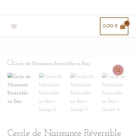
Aller
au
contenu
0,00
€
quantité
de
Cercle
de
Naissance
Réversible
en
Bois
Cercle de Naissance Réversible