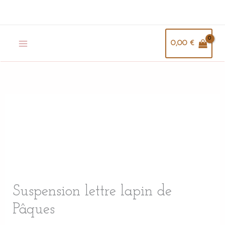
Aller
au
contenu
0,00
€
quantité
de
Suspension
lettre
lapin
de
Pâques
Suspension lettre lapin de
Pâques