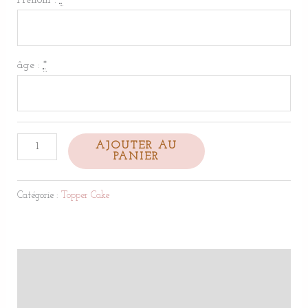
Prénom :
*
âge :
*
AJOUTER AU
PANIER
Catégorie :
Topper Cake
Description
Informations complémentaires