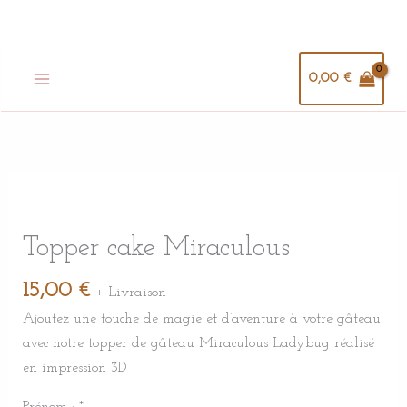
Aller
au
contenu
0,00
€
quantité
de
Topper
Topper cake Miraculous
cake
15,00
€
Miraculous
+ Livraison
Ajoutez une touche de magie et d’aventure à votre gâteau
avec notre topper de gâteau Miraculous Ladybug réalisé
en impression 3D