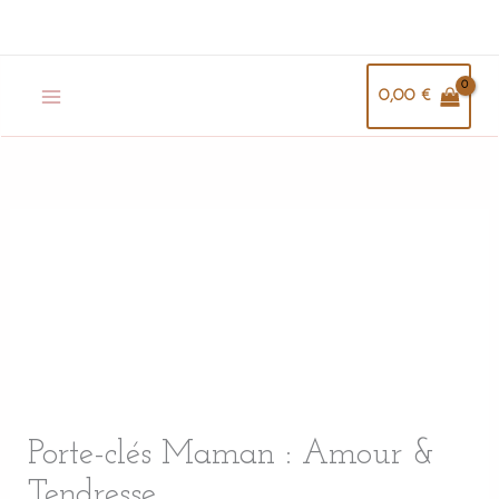
Aller
au
contenu
0,00
€
quantité
de
Porte-
clés
Maman
:
Amour
&
Porte-clés Maman : Amour &
Tendresse
Tendresse